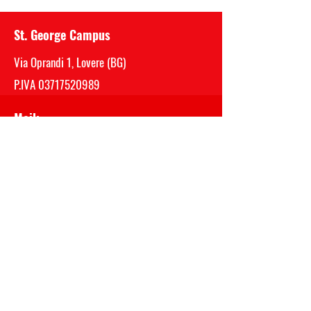
St. George Campus
Via Oprandi 1, Lovere (BG)
P.IVA
03717520989
Mail:
segreteria@saintgeorge.it
Telefono Sede Centrale (Bergamo)
035 0510059
Privacy - Cookie - Whistleblowing
PER INFORMAZIONI