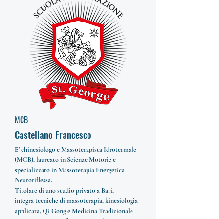
MCB
Castellano Francesco
E' chinesiologo e Massoterapista Idrotermale
(MCB), laureato in Scienze Motorie e
specializzato in Massoterapia Energetica
Neuroriflessa.
Titolare di uno studio privato a Bari,
integra tecniche di massoterapia, kinesiologia
applicata, Qi Gong e Medicina Tradizionale