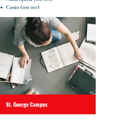
Canto (100 ore)
St. George Campus
Via Oprandi 1, Lovere (BG)
P.IVA
03717520989