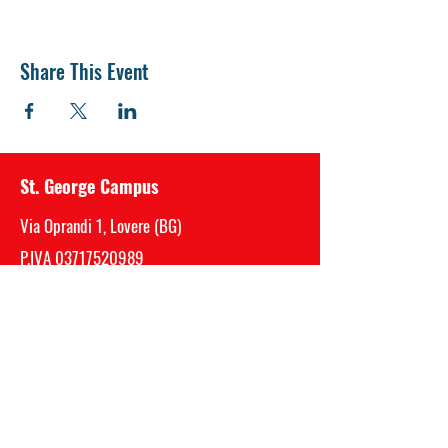
Share This Event
St. George Campus
Via Oprandi 1, Lovere (BG)
P.IVA
03717520989
Mail:
segreteria@saintgeorge.it
Telefono Sede Centrale (Bergamo)
035 0510059