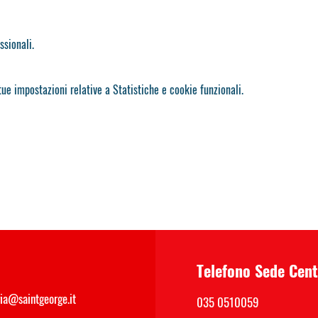
sionali.
ue impostazioni relative a Statistiche e cookie funzionali.
Telefono Sede Cen
ria@saintgeorge.it
035 0510059