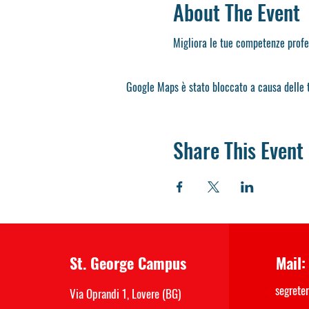
About The Event
Migliora le tue competenze profes
Google Maps è stato bloccato a causa delle t
Share This Event
St. George Campus
Mail:
segrete
Via Oprandi 1, Lovere (BG)