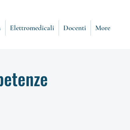
a
Elettromedicali
Docenti
More
petenze