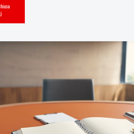
chiusa
ti